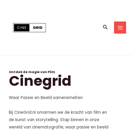
Skip
to
content
Search
MAI
MEN
Ontdek de magie van Film
Cinegrid
Waar Passie en Beeld samensmelten
Bij CineGrid.nl omarmen we de kracht van film en
de kunst van storytelling. Stap binnen in onze
wereld van cinematografie, waar passie en beeld