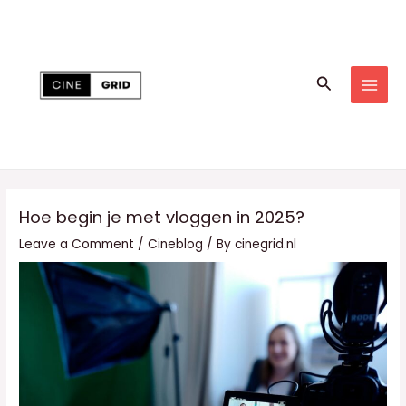
Skip
to
content
Search
MAI
MEN
Hoe begin je met vloggen in 2025?
Leave a Comment
/
Cineblog
/ By
cinegrid.nl